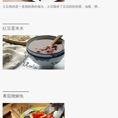
土豆燒肉是一道很經典的做法，土豆吸收了五花肉的肉質、油脂，變...
紅豆薏米水
番茄燉鯽魚