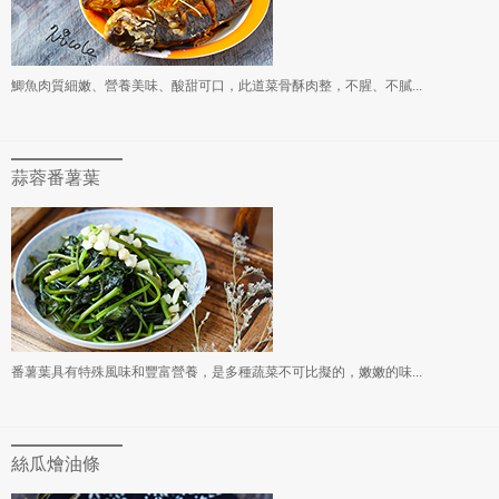
鯽魚肉質細嫩、營養美味、酸甜可口，此道菜骨酥肉整，不腥、不膩...
蒜蓉番薯葉
番薯葉具有特殊風味和豐富營養，是多種蔬菜不可比擬的，嫩嫩的味...
絲瓜燴油條