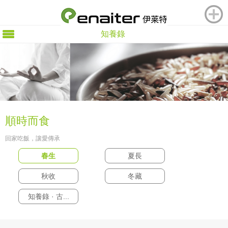
知養錄
順時而食
回家吃飯，讓愛傳承
春生
夏長
秋收
冬藏
知養錄 · 古...