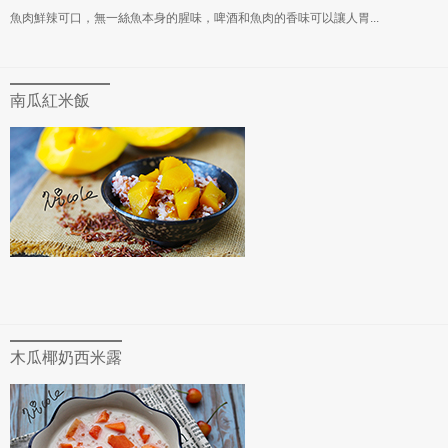
魚肉鮮辣可口，無一絲魚本身的腥味，啤酒和魚肉的香味可以讓人胃...
南瓜紅米飯
木瓜椰奶西米露