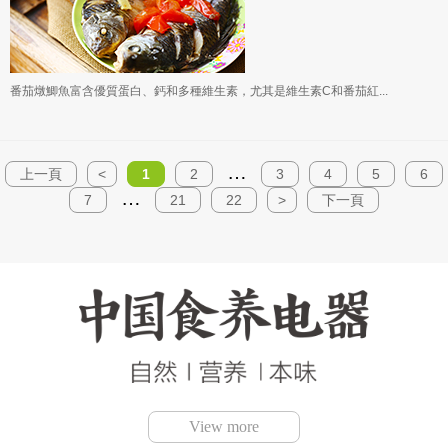
番茄燉鯽魚富含優質蛋白、鈣和多種維生素，尤其是維生素C和番茄紅...
…
上一頁
<
1
2
3
4
5
6
…
7
21
22
>
下一頁
View more