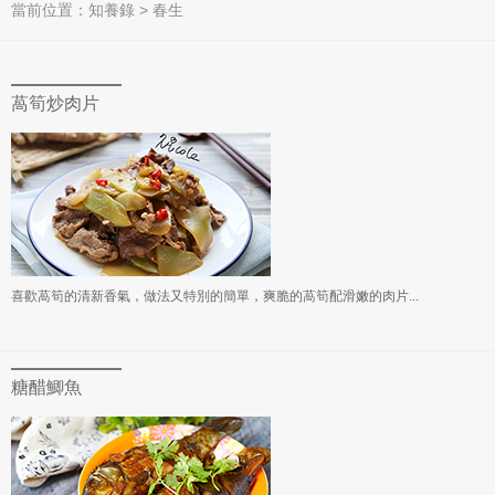
當前位置：
知養錄
>
春生
萵筍炒肉片
喜歡萵筍的清新香氣，做法又特別的簡單，爽脆的萵筍配滑嫩的肉片...
糖醋鯽魚