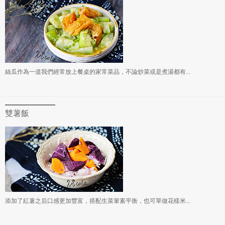
絲瓜作為一道我們經常放上餐桌的家常菜品，不論炒菜或是煮湯都有...
雙薯飯
添加了紅薯之后口感更加豐富，搭配生菜葷素平衡，也可單做花樣米...