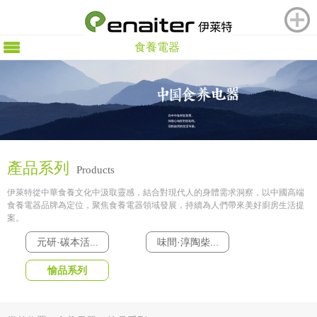
食養電器
產品系列
Products
伊萊特從中華食養文化中汲取靈感，結合對現代人的身體需求洞察，以中國高端
食養電器品牌為定位，聚焦食養電器領域發展，持續為人們帶來美好廚房生活提
案。
元研·碳本活...
味間·淳陶柴...
愉品系列