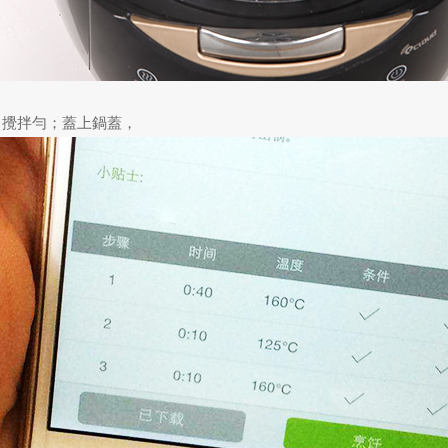
、攪拌勻；蓋上鍋蓋，