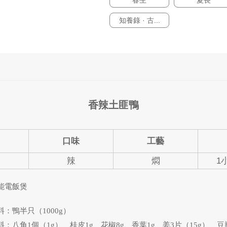
春生
夏長
知養錄 · 古...
香辣土匪鴨
口味
工藝
辣
燜
1
能電飯煲
料：鴨半只（1000g）
料：八角1個（1g）、桂皮1g、花椒8g、香葉1g、姜3片（15g）、豆