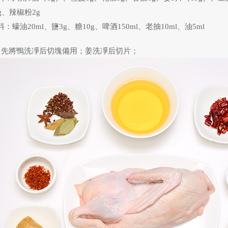
0g、辣椒粉2g
料：蠔油20ml、鹽3g、糖10g、啤酒150ml、老抽10ml、油5ml
、先將鴨洗凈后切塊備用；
姜洗凈后切片；