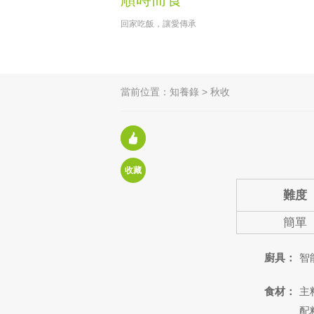
回家吃飯，讓愛傳承
當前位置：
知養錄
>
秋收
贊：
50
收藏
難度
簡單
廚具：
智
食材：
主
配