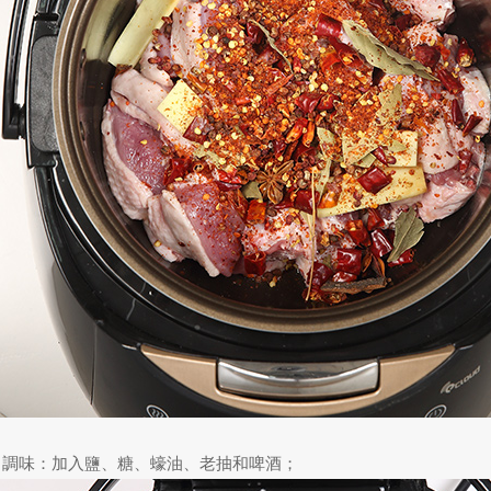
、調味：加入鹽、糖、蠔油、老抽和啤酒；