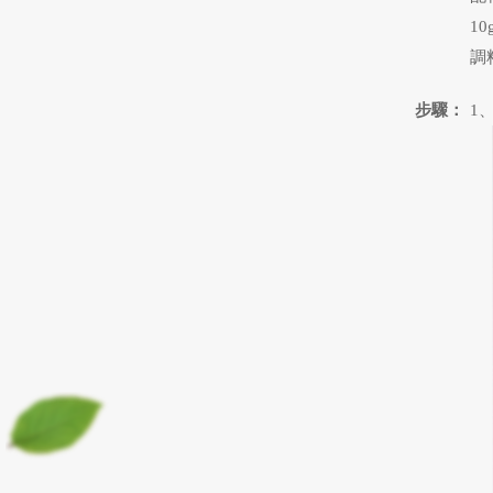
1
調
步驟：
1