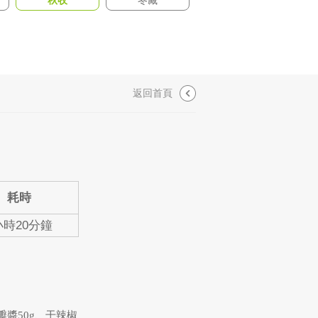
秋收
冬藏
返回首頁
耗時
小時20分鐘
瓣醬50g、干辣椒