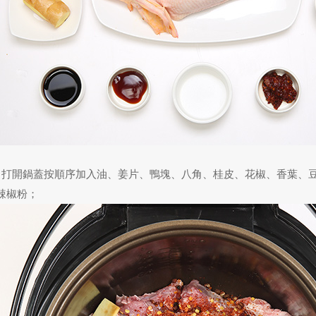
、打開鍋蓋按順序加入油、姜片、鴨塊、八角、桂皮、花椒、香葉、
辣椒粉；