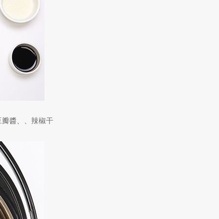
豆瓣醬、、辣椒干