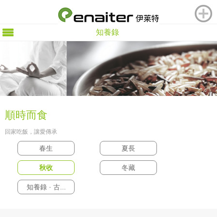
知養錄
順時而食
回家吃飯，讓愛傳承
春生
夏長
秋收
冬藏
知養錄 · 古...