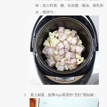
味：加入料酒、糖、柱侯醬、蠔油、南乳和
水，攪拌勻；
3、 蓋上鍋蓋，點擊App菜譜的“烹飪”開始鍵；