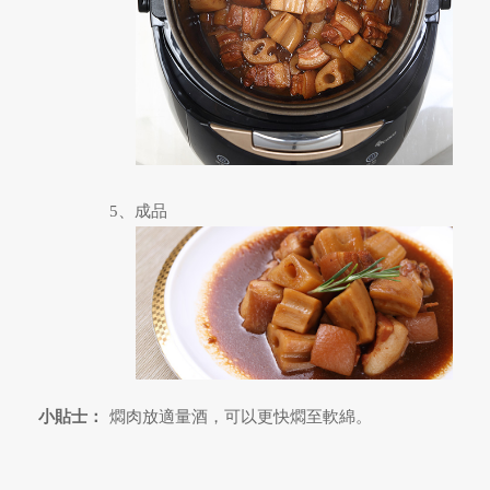
5、成品
小貼士：
燜肉放適量酒，可以更快燜至軟綿。