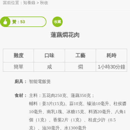
當前位置：
知養錄
>
秋收
贊：53
收藏
蓮藕燜花肉
難度
口味
工藝
耗時
簡單
咸
燜
1小時30分鐘
廚具：
智能電飯煲
食材：
主料：五花肉250克、蓮藕350克；
輔料：姜3片(15克)、蒜10克、蠔油10毫升、柱侯醬
10毫升、南乳1塊、冰糖15克、料酒20毫升、八角1
個（1克）、香葉2片（1克）、桂皮少許（0.5
克）、油30毫升、水1300毫升