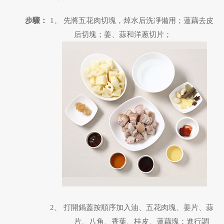
步驟：
1、 先將五花肉切塊，焯水后洗凈備用；蓮藕去皮
后切塊；姜、蒜和洋蔥切片；
2、 打開鍋蓋按順序加入油、五花肉塊、姜片、蒜
片、八角、香葉、桂皮、蓮藕塊；進行調