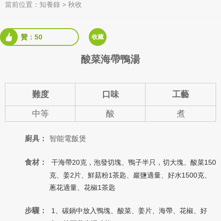
當前位置：
知養錄
>
秋收
贊：50
收藏
酸菜海帶鴨湯
難度
口味
工藝
中等
酸
煮
廚具：
智能電飯煲
食材：
20
150
干海帶
克，泡發切塊、
鴨子半只，切大塊、
酸菜
2
1
1500
克、
姜
片、
鮮菇粉
茶匙、
巖鹽適量、
好水
克、
1
蔥花適量、
花椒
茶匙
步驟：
1
、
碳鍋中放入鴨塊、酸菜、姜片、海帶、花椒、好