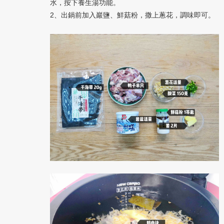
水，按下養生湯功能。
2
、出鍋前加入巖鹽、鮮菇粉，撒上蔥花，調味即可。