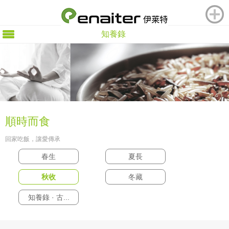
知養錄
順時而食
回家吃飯，讓愛傳承
春生
夏長
秋收
冬藏
知養錄 · 古...