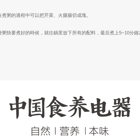
.在煮粥的過程中可以把芹菜、火腿腸切成塊。
.待粥快要煮好的時候，就往鍋里放下所有的配料，最后煮上5~10分