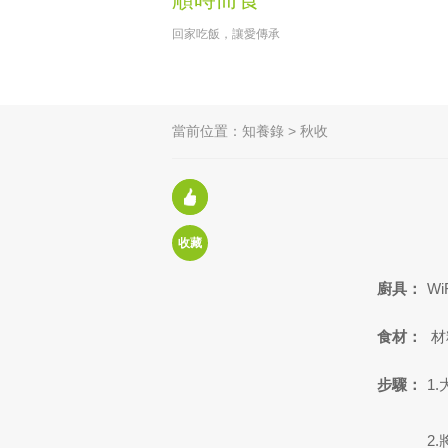
回家吃飯，讓愛傳承
當前位置：
知養錄
>
秋收
贊：
1003
收藏
廚具：
W
食材：
材
步驟：
1
2