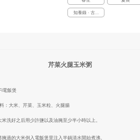
春生
夏長
知養錄 · 古...
芹菜火腿玉米粥
iFi電飯煲
料：大米、芹菜、玉米粒、火腿腸
.大米洗好之后用少許鹽以及油腌至少半小時以上。
.將腌過的大米倒入電飯煲里注入半鍋清水開始煮沸。