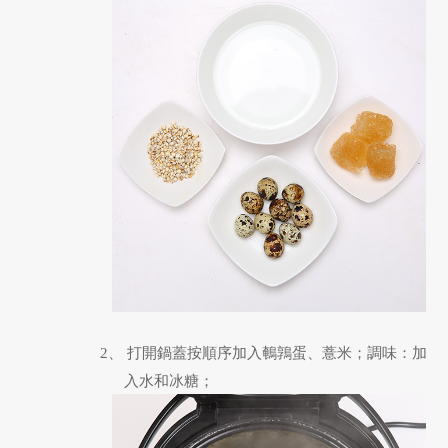
2、 打開鍋蓋按順序加入鵪鶉蛋、薏米；
調味：加
入水和冰糖；