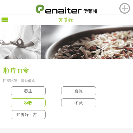
知養錄
順時而食
回家吃飯，讓愛傳承
春生
夏長
秋收
冬藏
知養錄 · 古...