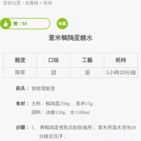
當前位置：
知養錄
>
秋收
贊：50
收藏
薏米鵪鶉蛋糖水
難度
口味
工藝
耗時
簡單
甜
湯
1小時10分鐘
廚具：
智能電飯煲
食材：
主料：鵪鶉蛋250g 、薏米15g
調料：冰糖120g、水1100ml
步驟：
1、 將鵪鶉蛋煮熟后剝殼備用；
薏米用溫水浸泡30
分鐘后洗凈；